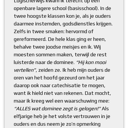
Logischerwijs kwam ik terecht op een
openbare lagere school (basisschool). In de
twee hoogste klassen kon je, als je ouders
daarmee instemden, godsdienstles krijgen.
Zelfs in twee smaken: hervormd of
gereformeerd. De hele klas ging er heen,
behalve twee joodse meisjes en ik. Wij
moesten sommen maken, terwijl de rest
luisterde naar de dominee.
“Hij kon mooi
vertellen”
, zeiden ze. Ik heb mijn ouders de
oren van het hoofd gezeurd om het jaar
daarop ook naar catechisatie te mogen,
want ik hield niet van rekenen. Dat mocht,
maar ik kreeg wel een waarschuwing mee:
“ALLES wat dominee zegt is gelogen!”
Als
elfjarige heb je het volste vertrouwen in je
ouders en dus neem je zo’n opmerking