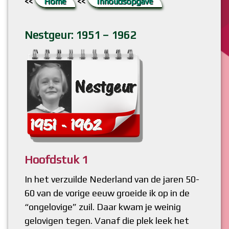
<<
Home
<<
Inhoudsopgave
6. De grootste hobbel
Literatuur
Bestaat God?
Boekje ‘ChristenDOM?’ (flipbook)
Nestgeur: 1951 – 1962
7. Raadsel opgelost
Lang (Bijbel)verhaal kort
Bijbel, Woord van God?
8. Meer weten?
Bidden, niet meer van deze tijd?
Hoofdstuk 1
In het verzuilde Nederland van de jaren 50-
60 van de vorige eeuw groeide ik op in de
“ongelovige” zuil. Daar kwam je weinig
gelovigen tegen. Vanaf die plek leek het