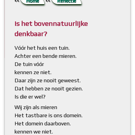
<<
Home
<<
Reflectie
6. De grootste hobbel
Literatuur
Bestaat God?
Boekje ‘ChristenDOM?’ (flipbook)
denkbaar?
7. Raadsel opgelost
Lang (Bijbel)verhaal kort
Bijbel, Woord van God?
Is het bovennatuurlijke
denkbaar?
8. Meer weten?
Bidden, niet meer van deze tijd?
Vóór het huis een tuin.
Achter een bende mieren.
De tuin vóór
kennen ze niet.
Daar zijn ze nooit geweest.
Dat hebben ze nooit gezien.
Is die er wel?
Wij zijn als mieren
Het tastbare is ons domein.
Het domein daarboven.
kennen we niet.