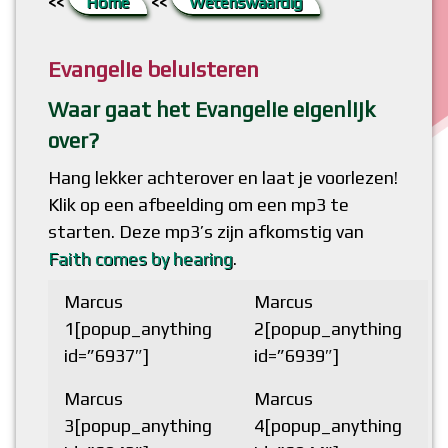
<<
Home
<<
Wetenswaardig
6. De grootste hobbel
Literatuur
Bestaat God?
Boekje ‘ChristenDOM?’ (flipbook)
Evangelie beluisteren
7. Raadsel opgelost
Lang (Bijbel)verhaal kort
Bijbel, Woord van God?
Waar gaat het Evangelie eigenlijk
8. Meer weten?
Bidden, niet meer van deze tijd?
over?
Hang lekker achterover en laat je voorlezen!
Klik op een afbeelding om een mp3 te
starten. Deze mp3’s zijn afkomstig van
Faith comes by hearing
.
Marcus
Marcus
1[popup_anything
2[popup_anything
id=”6937″]
id=”6939″]
Marcus
Marcus
3[popup_anything
4[popup_anything