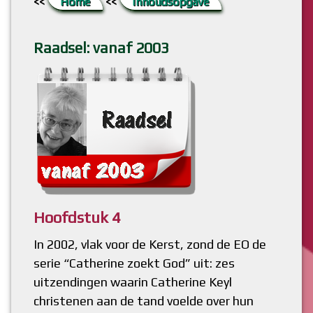
<<
Home
<<
Inhoudsopgave
6. De grootste hobbel
Literatuur
Bestaat God?
Boekje ‘ChristenDOM?’ (flipbook)
Raadsel: vanaf 2003
7. Raadsel opgelost
Lang (Bijbel)verhaal kort
Bijbel, Woord van God?
8. Meer weten?
Bidden, niet meer van deze tijd?
Hoofdstuk 4
In 2002, vlak voor de Kerst, zond de EO de
serie “Catherine zoekt God” uit: zes
uitzendingen waarin Catherine Keyl
christenen aan de tand voelde over hun