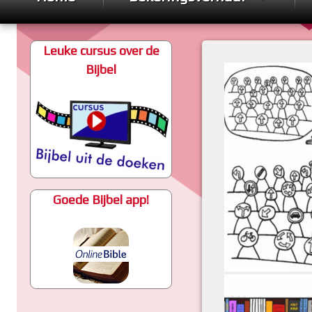
Humor
Leuke cursus over de
Geplaatst op
door
admin
18 ju
Bijbel
Goede Bijbel app!