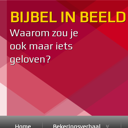
Ga
BIJBEL IN BEELD
naar
de
inhoud
Waarom zou je 
ook maar iets 
geloven?
Home
Bekeringsverhaal